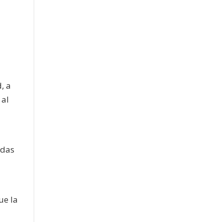
, a
 al
idas
ue la