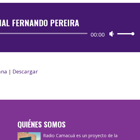
IAL FERNANDO PEREIRA
Reproductor
00:00
Utiliza
de
las
audio
teclas
de
flecha
ana
|
Descargar
arriba/aba
para
aumentar
o
disminuir
QUIÉNES SOMOS
el
volumen.
Radio Camacuá es un proyecto de la