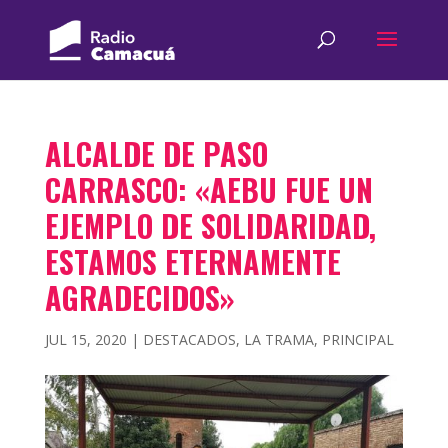
ALCALDE DE PASO
CARRASCO: «AEBU FUE UN
EJEMPLO DE SOLIDARIDAD,
ESTAMOS ETERNAMENTE
AGRADECIDOS»
JUL 15, 2020
|
DESTACADOS
,
LA TRAMA
,
PRINCIPAL