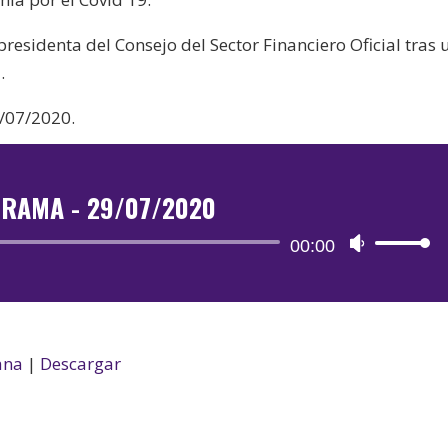
esidenta del Consejo del Sector Financiero Oficial tras 
.
/07/2020.
TRAMA - 29/07/2020
Reproductor
00:00
Utiliza
de
las
audio
teclas
de
flecha
ana
|
Descargar
arriba/aba
para
aumentar