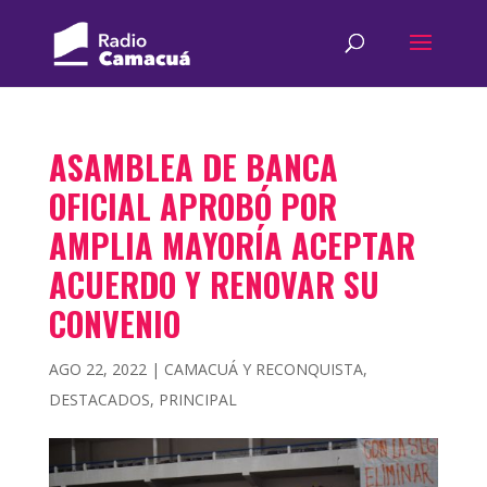
ASAMBLEA DE BANCA
OFICIAL APROBÓ POR
AMPLIA MAYORÍA ACEPTAR
ACUERDO Y RENOVAR SU
CONVENIO
AGO 22, 2022
|
CAMACUÁ Y RECONQUISTA
,
DESTACADOS
,
PRINCIPAL