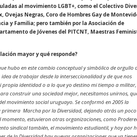
uladas al movimiento LGBT+, como el Colectivo Dive
rx, Ovejas Negras, Coro de Hombres Gay de Montevid
ia y Familia; pero también por la Asociación de
partamento de Jóvenes del PITCNT, Maestras Feminis
culación mayor y qué responde?
 que hubo en este cambio conceptual y simbólico de orgullo 
idea de trabajar desde la interseccionalidad y de que nos
propia identidad o a lo que yo destino mi tiempo a militar,
ara construir una sociedad mejor, necesitamos unirnos, qu
 del movimiento social uruguayo. Se conformó en 2005 la
 primera Marcha por la Diversidad, dejando atrás un poco 
el momento, estuvieron otras organizaciones, como Prodere
nto sindical también, el movimiento estudiantil, y hoy por 
es de la Diversidad hay nuevas organizaciones que ya tiene