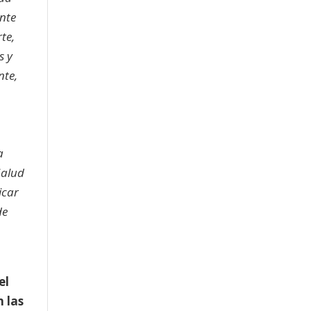
ante
te,
s y
nte,
a
Salud
icar
de
el
n las