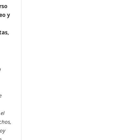
rso
eo y
tas,
a
e
el
chos,
hoy
n