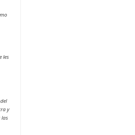
como
e les
del
tra y
 las