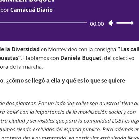
por
Camacuá Diario
Reproductor
00:00
Utiliza
de
las
audio
teclas
e la Diversidad
en Montevideo con la consigna
“Las cal
de
puestas”
. Hablamos con
Daniela Buquet
, del colectivo
flecha
dora de la marcha.
arriba/aba
para
, ¿cómo se llegó a ella y qué es lo que se quiere
aumentar
o
disminuir
de dos planteos. Por un lado ‘las calles son nuestras’ tiene q
el
a ‘calle’ con la importancia de la movilización social y con
volumen.
ra ciudad y ser visibles que para la comunidad LGBT es alg
imos siendo excluidos del espacio público. Pero además e
la protesta sigue aumentando, en particular está siendo llev