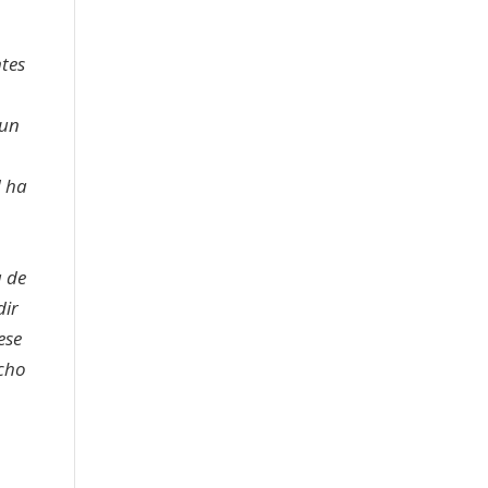
ntes
 un
d ha
a de
dir
ese
echo