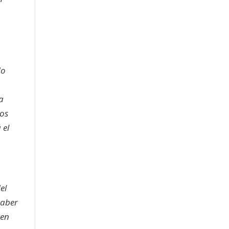
do
a
los
 el
el
haber
nen