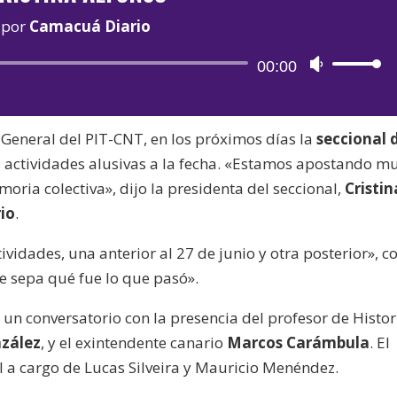
por
Camacuá Diario
Reproductor
00:00
Utiliza
de
las
audio
teclas
 General del PIT-CNT, en los próximos días la
seccional 
de
 actividades alusivas a la fecha. «Estamos apostando m
flecha
oria colectiva», dijo la presidenta del seccional,
Cristin
arriba/aba
io
.
para
aumentar
vidades, una anterior al 27 de junio y otra posterior», c
o
te sepa qué fue lo que pasó».
disminuir
el
rá un conversatorio con la presencia del profesor de Histor
volumen.
nzález
, y el exintendente canario
Marcos Carámbula
. El
 a cargo de Lucas Silveira y Mauricio Menéndez.