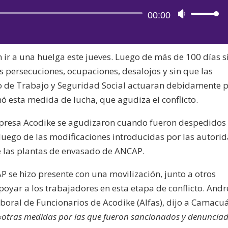
Reproductor
00:00
Utiliza
de
las
audio
teclas
 ir a una huelga este jueves. Luego de más de 100 días s
de
s persecuciones, ocupaciones, desalojos y sin que las
flecha
o de Trabajo y Seguridad Social actuaran debidamente 
arriba/aba
mó esta medida de lucha, que agudiza el conflicto.
para
aumentar
empresa Acodike se agudizaron cuando fueron despedidos
o
 luego de las modificaciones introducidas por las autori
disminuir
e las plantas de envasado de ANCAP.
el
volumen.
 se hizo presente con una movilización, junto a otros
oyar a los trabajadores en esta etapa de conflicto. Andr
aboral de Funcionarios de Acodike (Alfas), dijo a Camacu
«otras medidas por las que fueron sancionados y denuncia