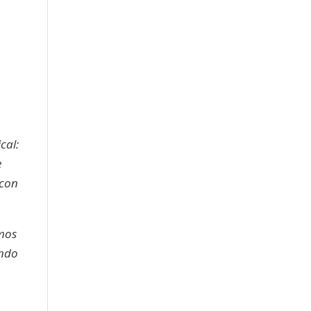
cal:
e
 con
amos
ando