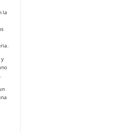
 la
os
ria.
 y
 uno
.
 un
una