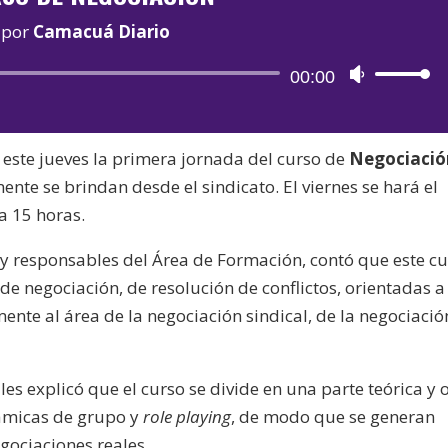
por
Camacuá Diario
Reproductor
00:00
Utiliza
de
las
audio
teclas
 este jueves la primera jornada del curso de
Negociació
de
nte se brindan desde el sindicato. El viernes se hará el
flecha
a 15 horas.
arriba/aba
para
 y responsables del Área de Formación, contó que este c
aumentar
 de negociación, de resolución de conflictos, orientadas a
o
ente al área de la negociación sindical, de la negociació
disminuir
el
volumen.
lles explicó que el curso se divide en una parte teórica y 
námicas de grupo y
role playing
, de modo que se generan
gociaciones reales.