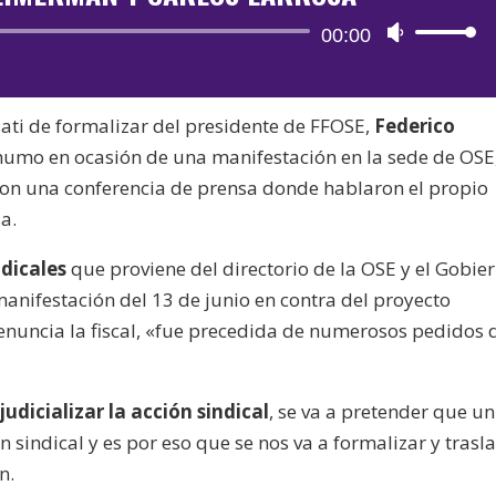
Reproductor
00:00
Utiliza
de
las
audio
teclas
ssati de formalizar del presidente de FFOSE,
Federico
de
humo en ocasión de una manifestación en la sede de OSE,
flecha
on una conferencia de prensa donde hablaron el propio
arriba/aba
a.
para
aumentar
ndicales
que proviene del directorio de la OSE y el Gobier
o
anifestación del 13 de junio en contra del proyecto
disminuir
nuncia la fiscal, «fue precedida de numerosos pedidos 
el
volumen.
 judicializar la acción sindical
, se va a pretender que un
ón sindical y es por eso que se nos va a formalizar y trasl
n.