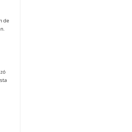
n de
n.
izó
sta