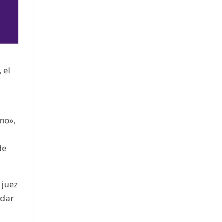
 el
jo
no»,
de
 juez
adar