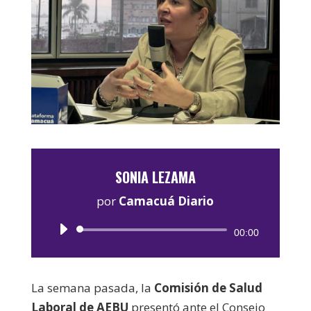
SONIA LEZAMA
por
Camacuá Diario
Reproductor
00:00
de
audio
La semana pasada, la
Comisión de Salud
Laboral de AEBU
presentó ante el Consejo