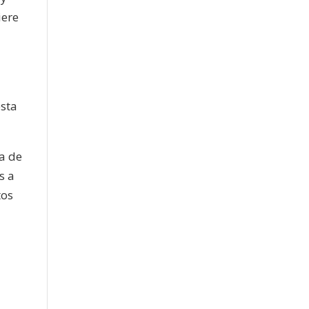
iere
a
esta
ta de
s a
tos