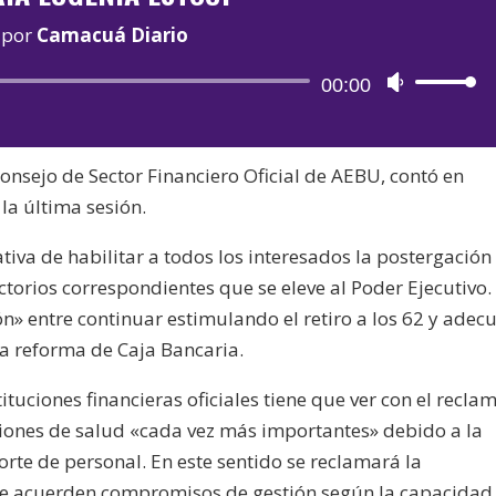
por
Camacuá Diario
Reproductor
00:00
Utiliza
de
las
audio
teclas
onsejo de Sector Financiero Oficial de AEBU, contó en
de
la última sesión.
flecha
arriba/aba
ativa de habilitar a todos los interesados la postergación
para
ctorios correspondientes que se eleve al Poder Ejecutivo.
aumentar
n» entre continuar estimulando el retiro a los 62 y adec
o
 la reforma de Caja Bancaria.
disminuir
el
ituciones financieras oficiales tiene que ver con el recla
volumen.
iones de salud «cada vez más importantes» debido a la
rte de personal. En este sentido se reclamará la
ue acuerden compromisos de gestión según la capacidad