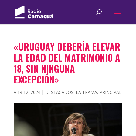
«URUGUAY DEBERÍA ELEVAR
LA EDAD DEL MATRIMONIO A
18, SIN NINGUNA
EXCEPCIÓN»
ABR 12, 2024
|
DESTACADOS
,
LA TRAMA
,
PRINCIPAL