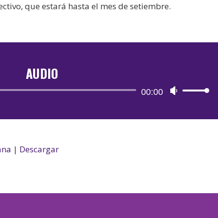
ctivo, que estará hasta el mes de setiembre.
AUDIO
Reproductor
00:00
Utiliza
de
las
audio
teclas
de
flecha
ana
|
Descargar
arriba/aba
para
aumentar
o
disminuir