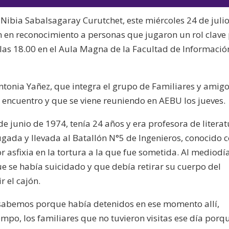
audio
teclas
 Nibia Sabalsagaray Curutchet, este miércoles 24 de juli
de
 en reconocimiento a personas que jugaron un rol clave
flecha
las 18.00 en el Aula Magna de la Facultad de Informació
arriba/aba
para
aumentar
tonia Yañez, que integra el grupo de Familiares y amig
o
 encuentro y que se viene reuniendo en AEBU los jueves.
disminuir
el
e junio de 1974, tenía 24 años y era profesora de literat
volumen.
gada y llevada al Batallón N°5 de Ingenieros, conocido
r asfixia en la tortura a la que fue sometida. Al mediodí
que se había suicidado y que debía retirar su cuerpo del
r el cajón.
 sabemos porque había detenidos en ese momento allí,
empo, los familiares que no tuvieron visitas ese día porq