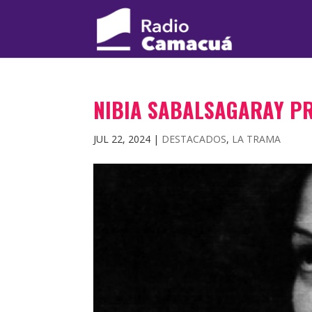
NIBIA SABALSAGARAY P
JUL 22, 2024
|
DESTACADOS
,
LA TRAMA