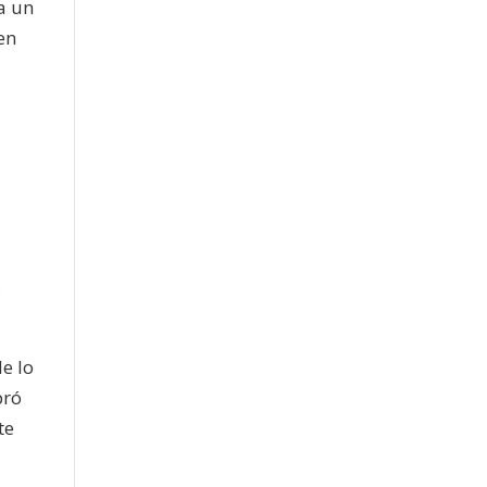
a un
en
,
e lo
bró
te