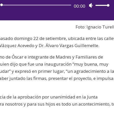
Reproductor
00:00
Utiliza
de
las
audio
teclas
Foto: Ignacio Turell
de
flecha
 pasado domingo 22 de setiembre, ubicada entre las calle
arriba/aba
o Vázquez Acevedo y Dr. Álvaro Vargas Guillemette.
para
aumentar
no de Óscar e integrante de Madres y Familiares de
o
uien dijo que fue una inauguración “muy buena, muy
disminuir
udar” y expresó en primer lugar, “un agradecimiento a l
el
haber juntado las firmas, presentar el proyecto, e impulsa
volumen.
ia de la aprobación por unanimidad en la Junta
 nosotros y para sus hijos es todo un acontecimiento, 