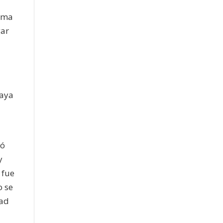
isma
gar
haya
ió
y
 fue
o se
dad