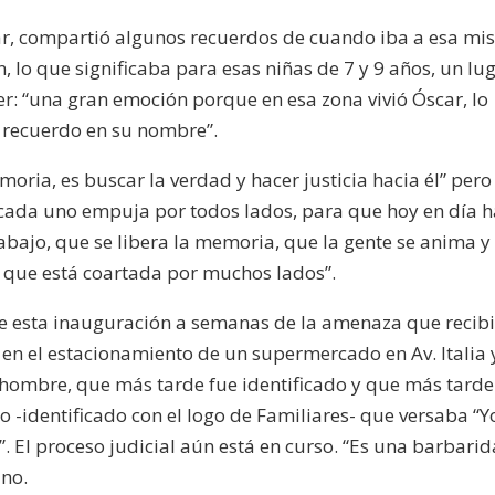
scar, compartió algunos recuerdos de cuando iba a esa m
, lo que significaba para esas niñas de 7 y 9 años, un lu
er: “una gran emoción porque en esa zona vivió Óscar, lo
su recuerdo en su nombre”.
moria, es buscar la verdad y hacer justicia hacia él” pero
 cada uno empuja por todos lados, para que hoy en día 
rabajo, que se libera la memoria, que la gente se anima y
d que está coartada por muchos lados”.
de esta inauguración a semanas de la amenaza que recib
 en el estacionamiento de un supermercado en Av. Italia 
n hombre, que más tarde fue identificado y que más tarde
o -identificado con el logo de Familiares- que versaba “Y
. El proceso judicial aún está en curso. “Es una barbari
ino.