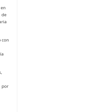
 en
a de
aria
o con
ía
s,
a por