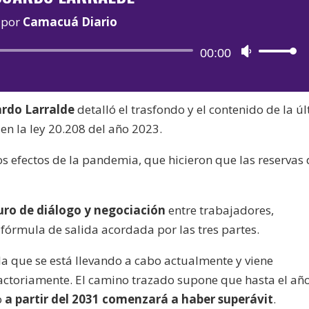
por
Camacuá Diario
Reproductor
00:00
Utiliza
de
las
audio
teclas
rdo Larralde
detalló el trasfondo y el contenido de la ú
de
en la ley 20.208 del año 2023.
flecha
arriba/aba
s efectos de la pandemia, que hicieron que las reservas 
para
aumentar
o
ro de diálogo y negociación
entre trabajadores,
disminuir
fórmula de salida acordada por las tres partes.
el
la que se está llevando a cabo actualmente y viene
volumen.
actoriamente. El camino trazado supone que hasta el añ
o
a partir del 2031 comenzará a haber superávit
.