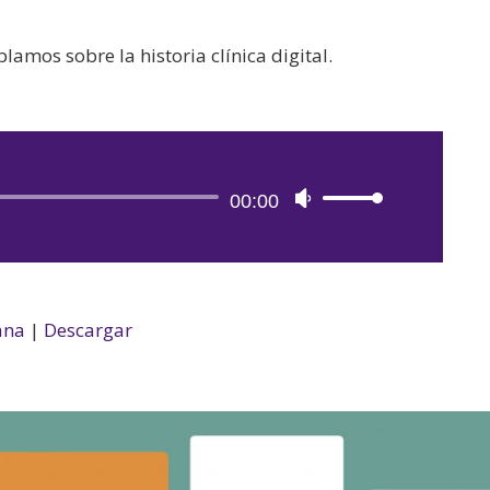
mos sobre la historia clínica digital.
Reproductor
00:00
Utiliza
de
las
audio
teclas
de
flecha
ana
|
Descargar
arriba/abajo
para
aumentar
o
disminuir