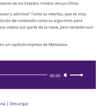
bierno de los Estados Unidos versus China.
ular y adictiva? Tanto su interfaz, que es muy
 edición de contenido como su algoritmo para
sos videos son parte de la clave, pero también son
en un capítulo express de Metadata.
Reproductor
00:00
Utiliza
de
las
audio
teclas
de
flecha
ana
|
Descargar