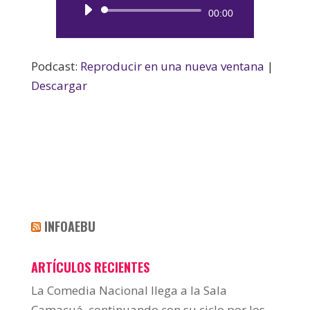
Reproductor
00:00
de
audio
Podcast:
Reproducir en una nueva ventana
|
Descargar
INFOAEBU
ARTÍCULOS RECIENTES
La Comedia Nacional llega a la Sala
Camacuá, continuando con su ciclo por los