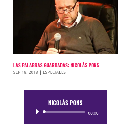
LAS PALABRAS GUARDADAS: NICOLÁS PONS
SEP 18, 2018
|
ESPECIALES
NICOLÁS PONS
Reproductor
00:00
de
audio