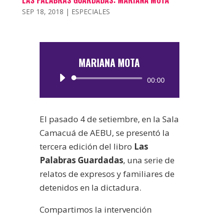
LAS PALABRAS GUARDADAS: MARIANA MOTA
SEP 18, 2018
|
ESPECIALES
MARIANA MOTA
Reproductor
00:00
de
audio
El pasado 4 de setiembre, en la Sala
Camacuá de AEBU, se presentó la
tercera edición del libro
Las
Palabras Guardadas
, una serie de
relatos de expresos y familiares de
detenidos en la dictadura.
Compartimos la intervención