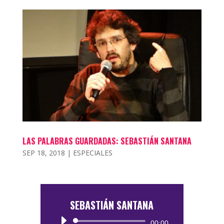
LAS PALABRAS GUARDADAS: SEBASTIÁN SANTANA
SEP 18, 2018
|
ESPECIALES
SEBASTIÁN SANTANA
Reproductor
00:00