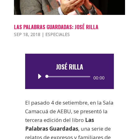
LAS PALABRAS GUARDADAS: JOSÉ RILLA
SEP 18, 2018
|
ESPECIALES
JOSÉ RILLA
Reproductor
00:00
de
audio
El pasado 4 de setiembre, en la Sala
Camacuá de AEBU, se presentó la
tercera edición del libro
Las
Palabras Guardadas
, una serie de
relatos de expresos y familiares de