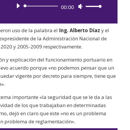
Reproductor
para
00:00
Utiliza
de
aumentar
las
audio
o
teclas
cieron uso de la palabra el
Ing. Alberto Díaz
y el
disminuir
de
 expresidente de la Administración Nacional de
el
flecha
0-2020 y 2005-2009 respectivamente.
volumen.
arriba/abajo
para
ión y explicación del funcionamiento portuario en
aumentar
l nuevo acuerdo porque «no podemos pensar que un
o
uedar vigente por decreto para siempre, tiene que
disminuir
e».
el
ma importante «la seguridad que se le da a las
volumen.
ctividad de los que trabajaban en determinadas
timo, dejó en claro que este «no es un problema
un problema de reglamentación».