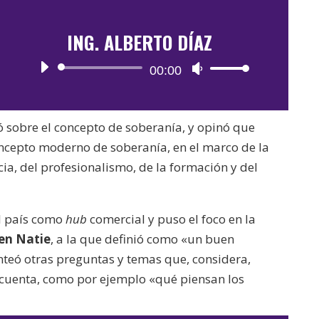
ING. ALBERTO DÍAZ
Reproductor
00:00
Utiliza
de
las
audio
teclas
ó sobre el concepto de soberanía, y opinó que
de
cepto moderno de soberanía, en el marco de la
flecha
cia, del profesionalismo, de la formación y del
arriba/abajo
para
aumentar
el país como
hub
comercial y puso el foco en la
o
en Natie
, a la que definió como «un buen
disminuir
nteó otras preguntas y temas que, considera,
el
 cuenta, como por ejemplo «qué piensan los
volumen.