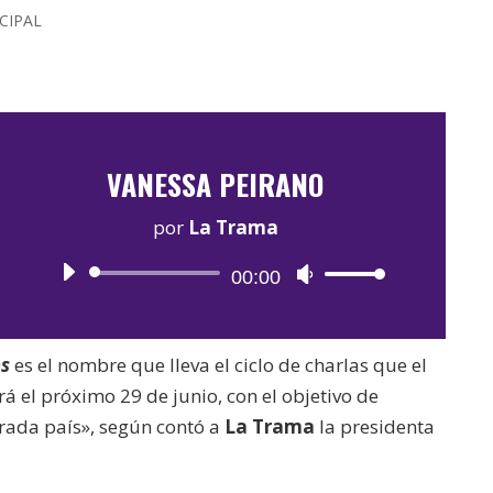
CIPAL
VANESSA PEIRANO
por
La Trama
Reproductor
00:00
Utiliza
de
las
audio
teclas
os
es el nombre que lleva el ciclo de charlas que el
de
á el próximo 29 de junio, con el objetivo de
flecha
rada país», según contó a
La Trama
la presidenta
arriba/abajo
.
para
aumentar