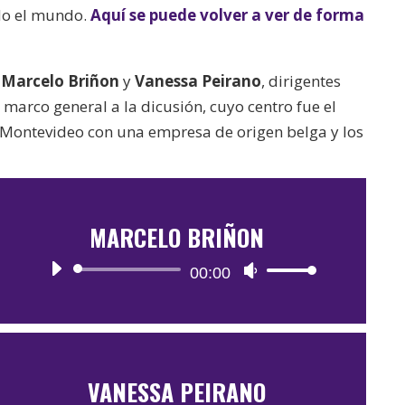
odo el mundo.
Aquí se puede volver a ver de forma
r
Marcelo Briñon
y
Vanessa Peirano
, dirigentes
marco general a la dicusión, cuyo centro fue el
 Montevideo con una empresa de origen belga y los
MARCELO BRIÑON
Reproductor
00:00
Utiliza
de
las
audio
teclas
de
flecha
VANESSA PEIRANO
arriba/abajo