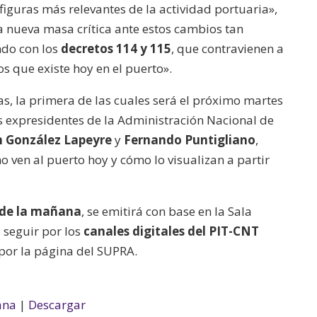
 figuras más relevantes de la actividad portuaria»,
o
a nueva masa crítica ante estos cambios tan
disminuir
ndo con los
decretos 114 y 115
, que contravienen a
el
os que existe hoy en el puerto».
volumen.
las, la primera de las cuales será el próximo martes
s expresidentes de la Administración Nacional de
n González Lapeyre
y
Fernando Puntigliano
,
 ven al puerto hoy y cómo lo visualizan a partir
 de la mañana
, se emitirá con base en la Sala
seguir por los
canales digitales del PIT-CNT
 por la página del SUPRA.
ana
|
Descargar