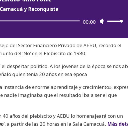
Camacuá y Reconquista
Reproductor
00:00
Utiliza
de
las
audio
teclas
nsejo del Sector Financiero Privado de AEBU, recordó el
de
iunfo del ‘No’ en el Plebiscito de 1980.
flecha
arriba/aba
el despertar político. A los jóvenes de la época se nos ab
para
eñaló quien tenía 20 años en esa época
aumentar
o
 instancia de enorme aprendizaje y crecimiento», expre
disminuir
 nadie imaginaba que el resultado iba a ser el que
el
volumen.
 40 años del plebiscito y AEBU lo homenajeará con un
no
‘, a partir de las 20 horas en la Sala Camacuá.
Más deta