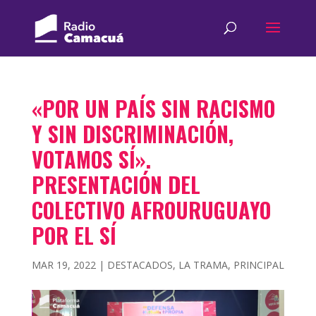
«POR UN PAÍS SIN RACISMO
Y SIN DISCRIMINACIÓN,
VOTAMOS SÍ».
PRESENTACIÓN DEL
COLECTIVO AFROURUGUAYO
POR EL SÍ
MAR 19, 2022
|
DESTACADOS
,
LA TRAMA
,
PRINCIPAL