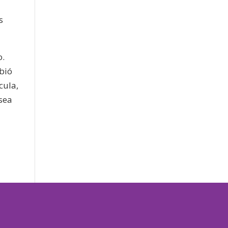
s
o.
ibió
cula,
 sea