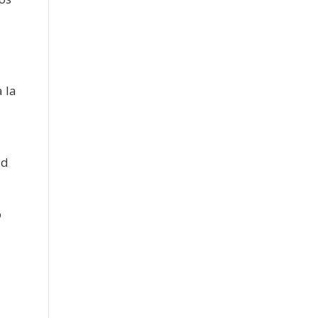
 la
ad
o