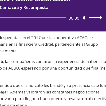
Camacuá y Reconquista
Reproductor
00:00
Utiliza
de
las
audio
teclas
 despedidas en el 2017 por la cooperativa ACAC, se
de
na en la financiera Creditel, perteneciente al Grupo
flecha
tivamente.
arriba/aba
para
ta
, las compañeras contaron la experiencia de haber est
aumentar
ajo de AEBU, esperando por una oportunidad que finalme
o
disminuir
el
tido que el sindicato les brindó y su presencia este lu
volumen.
abajar. Además valoraron las constantes negociaciones
 privado para llegar a buen puerto y resaltaron al colecti
 en esta etapa.