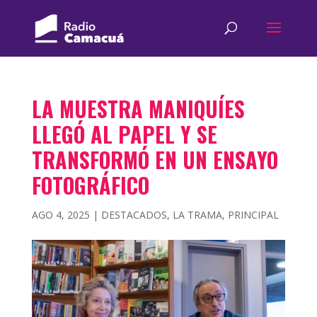
LA MUESTRA MANIQUÍES
LLEGÓ AL PAPEL Y SE
TRANSFORMÓ EN UN ENSAYO
FOTOGRÁFICO
AGO 4, 2025
|
DESTACADOS
,
LA TRAMA
,
PRINCIPAL