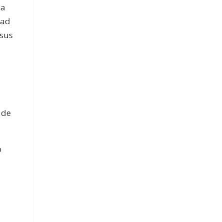
da
dad
 sus
 de
o