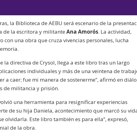
de
las
audio
teclas
oras, la Biblioteca de AEBU será escenario de la presenta
de
a de la escritora y militante
Ana Amorós
. La actividad,
flecha
ro con una obra que cruza vivencias personales, lucha
arriba/aba
 memoria.
para
aumentar
 la directiva de Crysol, llega a este libro tras un largo
o
licaciones individuales y más de una veintena de trabaj
disminuir
lver a caer; fue mi manera de sostenerme”, afirmó en diál
el
 de militancia y prisión.
volumen.
volvió una herramienta para resignificar experiencias
rte de su hija Daniela, acontecimiento que marcó su vid
e olvidarla. Este libro también es para ella”, expresó,
nial de la obra.