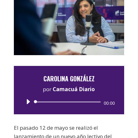
CAROLINA GONZÁLEZ
por
Camacuá Diario
Reproductor
00:00
de
audio
El pasado 12 de mayo se realizó el
lanzamiento de un nuevo año lectivo del