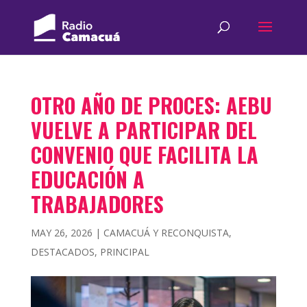
OTRO AÑO DE PROCES: AEBU
VUELVE A PARTICIPAR DEL
CONVENIO QUE FACILITA LA
EDUCACIÓN A
TRABAJADORES
MAY 26, 2026
|
CAMACUÁ Y RECONQUISTA
,
DESTACADOS
,
PRINCIPAL