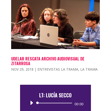
UDELAR RESCATA ARCHIVO AUDIOVISUAL DE
ZITARROSA
NOV 29, 2018
|
ENTREVISTAS LA TRAMA
,
LA TRAMA
LT: LUCÍA SECCO
Reproductor
00:00
de