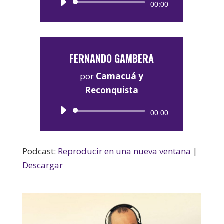
Reproductor
00:00
de
audio
FERNANDO GAMBERA
por
Camacuá y
Reconquista
Reproductor
00:00
de
audio
Podcast:
Reproducir en una nueva ventana
|
Descargar