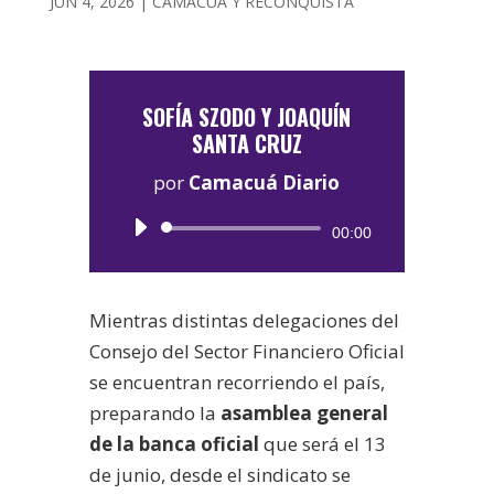
JUN 4, 2026
|
CAMACUÁ Y RECONQUISTA
SOFÍA SZODO Y JOAQUÍN
SANTA CRUZ
por
Camacuá Diario
Reproductor
00:00
de
audio
Mientras distintas delegaciones del
Consejo del Sector Financiero Oficial
se encuentran recorriendo el país,
preparando la
asamblea general
de la banca oficial
que será el 13
de junio, desde el sindicato se