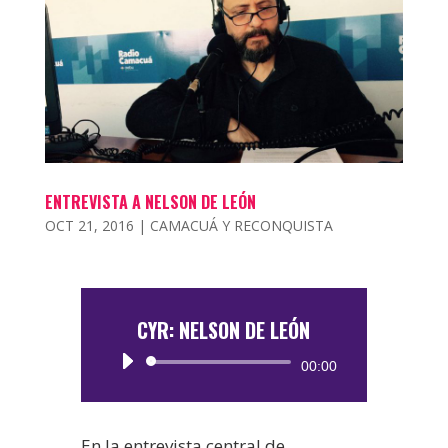
ENTREVISTA A NELSON DE LEÓN
OCT 21, 2016
|
CAMACUÁ Y RECONQUISTA
CYR: NELSON DE LEÓN
Reproductor
00:00
de
audio
En la entrevista central de