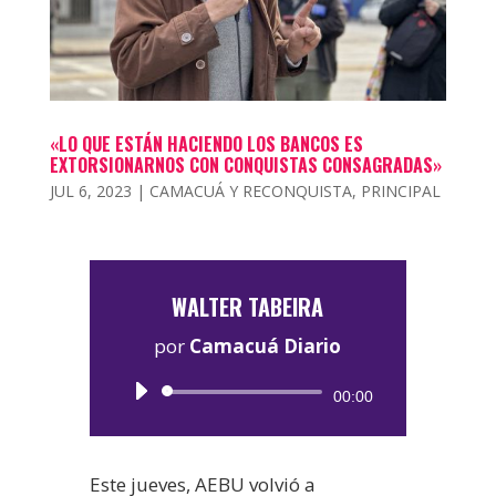
«LO QUE ESTÁN HACIENDO LOS BANCOS ES
EXTORSIONARNOS CON CONQUISTAS CONSAGRADAS»
JUL 6, 2023
|
CAMACUÁ Y RECONQUISTA
,
PRINCIPAL
WALTER TABEIRA
por
Camacuá Diario
Reproductor
00:00
de
audio
Este jueves, AEBU volvió a