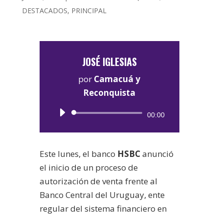
DESTACADOS
,
PRINCIPAL
JOSÉ IGLESIAS
por
Camacuá y
Reconquista
Reproductor
00:00
de
audio
Este lunes, el banco
HSBC
anunció
el inicio de un proceso de
autorización de venta frente al
Banco Central del Uruguay, ente
regular del sistema financiero en