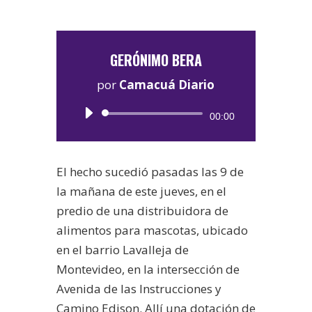
GERÓNIMO BERA
por
Camacuá Diario
Reproductor
00:00
de
audio
El hecho sucedió pasadas las 9 de
la mañana de este jueves, en el
predio de una distribuidora de
alimentos para mascotas, ubicado
en el barrio Lavalleja de
Montevideo, en la intersección de
Avenida de las Instrucciones y
Camino Edison. Allí una dotación de