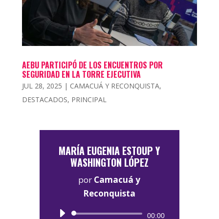
AEBU PARTICIPÓ DE LOS ENCUENTROS POR
SEGURIDAD EN LA TORRE EJECUTIVA
JUL 28, 2025
|
CAMACUÁ Y RECONQUISTA
,
DESTACADOS
,
PRINCIPAL
MARÍA EUGENIA ESTOUP Y
WASHINGTON LÓPEZ
por
Camacuá y
Reconquista
Reproductor
00:00