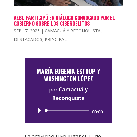
AEBU PARTICIPÓ EN DIÁLOGO CONVOCADO POR EL
GOBIERNO SOBRE LOS CIBERDELITOS
SEP 17, 2025
|
CAMACUÁ Y RECONQUISTA
,
DESTACADOS
,
PRINCIPAL
MARÍA EUGENIA ESTOUP Y
WASHINGTON LÓPEZ
por
Camacuá y
Reconquista
Reproductor
00:00
de
audio
La actividad tuvo lugar el 16 de