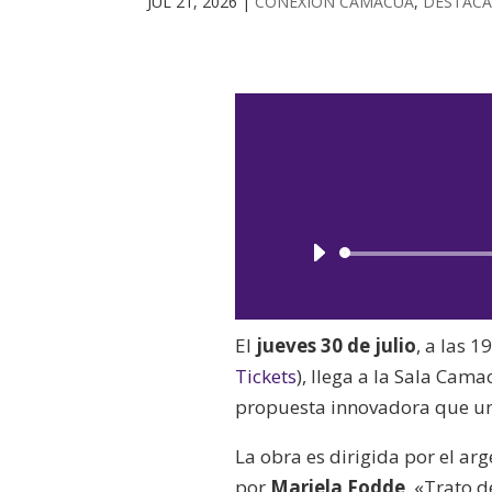
JUL 21, 2026
|
CONEXIÓN CAMACUÁ
,
DESTAC
El
jueves 30 de julio
, a las 1
Tickets
), llega a la Sala Cam
propuesta innovadora que une
La obra es dirigida por el a
por
Mariela Fodde
. «Trato d