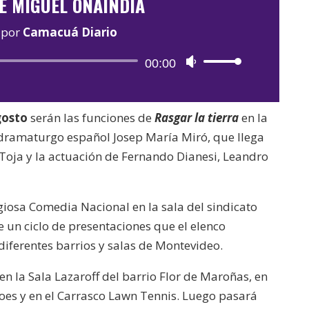
É MIGUEL ONAINDIA
por
Camacuá Diario
Reproductor
00:00
Utiliza
de
las
audio
teclas
gosto
serán las funciones de
Rasgar la tierra
en la
de
dramaturgo español Josep María Miró, que llega
flecha
 Toja y la actuación de Fernando Dianesi, Leandro
arriba/abajo
para
aumentar
giosa Comedia Nacional en la sala del sindicato
o
e un ciclo de presentaciones que el elenco
disminuir
diferentes barrios y salas de Montevideo.
el
 en la Sala Lazaroff del barrio Flor de Maroñas, en
volumen.
Goes y en el Carrasco Lawn Tennis. Luego pasará