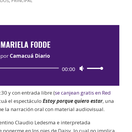
ADOS
,
PRINCIPAL
MARIELA FODDE
por
Camacuá Diario
Reproductor
00:00
Utiliza
de
las
audio
teclas
9:30 y con entrada libre (
se canjean gratis en Red
de
acuá el espectáculo
Estoy porque quiero estar
, una
flecha
 la narración oral con material audiovisual.
arriba/abajo
para
rgentino Claudio Ledesma e interpretada
aumentar
e ponerme en los pies de Daisy, lo cual no implica