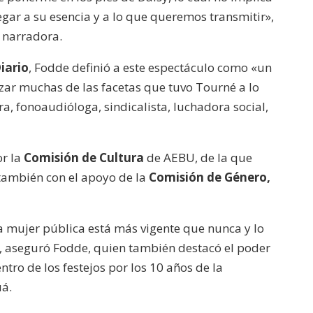
o
legar a su esencia y a lo que queremos transmitir»,
disminuir
e narradora.
el
iario
, Fodde definió a este espectáculo como «un
volumen.
izar muchas de las facetas que tuvo Tourné a lo
a, fonoaudióloga, sindicalista, luchadora social,
or la
Comisión de Cultura
de AEBU, de la que
también con el apoyo de la
Comisión de Género,
a mujer pública está más vigente que nunca y lo
 aseguró Fodde, quien también destacó el poder
tro de los festejos por los 10 años de la
uá.