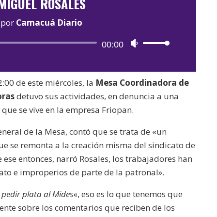
MIGUEL ROSALES
por
Camacuá Diario
Reproductor
00:00
Utiliza
de
las
audio
teclas
2:00 de este miércoles, la
Mesa Coordinadora de
de
oras
detuvo sus actividades, en denuncia a una
flecha
e que se vive en la empresa Friopan.
arriba/abajo
para
general de la Mesa, contó que se trata de «un
aumentar
que se remonta a la creación misma del sindicato de
o
 ese entonces, narró Rosales, los trabajadores han
disminuir
ato e improperios de parte de la patronal».
el
pedir plata al Mides
«, eso es lo que tenemos que
volumen.
igente sobre los comentarios que reciben de los