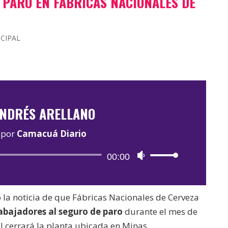
 PARO EN FÁBRICAS NACIONALES DE
NCIPAL
NDRÉS ARELLANO
por
Camacuá Diario
Reproductor
00:00
Utiliza
de
las
audio
teclas
ó la noticia de que Fábricas Nacionales de Cerveza
de
abajadores al seguro de paro
durante el mes de
flecha
l cerrará la planta ubicada en Minas.
arriba/abajo