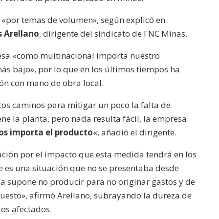
para
es «por temas de volumen», según explicó en
aumentar
 Arellano
, dirigente del sindicato de FNC Minas.
o
resa «como multinacional importa nuestro
disminuir
s bajo», por lo que en los últimos tiempos ha
el
n con mano de obra local.
volumen.
tos caminos para mitigar un poco la falta de
ne la planta, pero nada resulta fácil, la empresa
os importa el producto
«, añadió el dirigente.
ción por el impacto que esta medida tendrá en los
 es una situación que no se presentaba desde
 supone no producir para no originar gastos y de
uesto», afirmó Arellano, subrayando la dureza de
dos afectados.