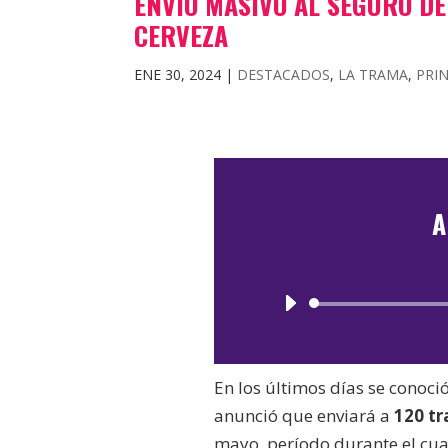
ENVÍO MASIVO AL SEGURO DE
CERVEZA
ENE 30, 2024
|
DESTACADOS
,
LA TRAMA
,
PRI
A
En los últimos días se conoci
anunció que enviará a
120 tr
mayo, período durante el cua