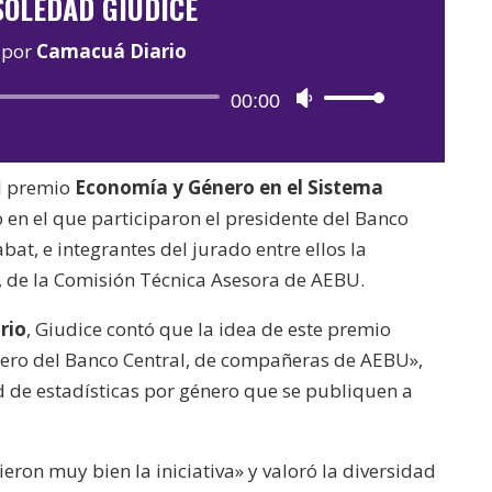
SOLEDAD GIUDICE
por
Camacuá Diario
Reproductor
00:00
Utiliza
de
las
audio
teclas
el premio
Economía y Género en el Sistema
de
 en el que participaron el presidente del Banco
flecha
at, e integrantes del jurado entre ellos la
arriba/abajo
, de la Comisión Técnica Asesora de AEBU.
para
aumentar
rio
, Giudice contó que la idea de este premio
o
nero del Banco Central, de compañeras de AEBU»,
disminuir
 de estadísticas por género que se publiquen a
el
volumen.
eron muy bien la iniciativa» y valoró la diversidad