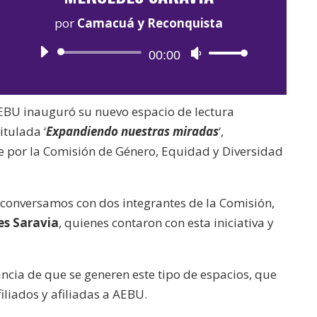
por
Camacuá y Reconquista
Reproductor
00:00
Utiliza
de
las
audio
teclas
 AEBU inauguró su nuevo espacio de lectura
de
itulada ‘
Expandiendo nuestras miradas
‘,
flecha
e por la Comisión de Género, Equidad y Diversidad
arriba/abajo
para
aumentar
conversamos con dos integrantes de la Comisión,
o
s Saravia
, quienes contaron con esta iniciativa y
disminuir
el
cia de que se generen este tipo de espacios, que
volumen.
iliados y afiliadas a AEBU.