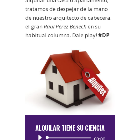
alquilar una casa o apartamento,
tratamos de despejar de la mano
de nuestro arquitecto de cabecera,
el gran
Raúl Pérez Benech
en su
habitual columna. Dale play!
#DP
ALQUILAR TIENE SU CIENCIA
Reproductor
00:00