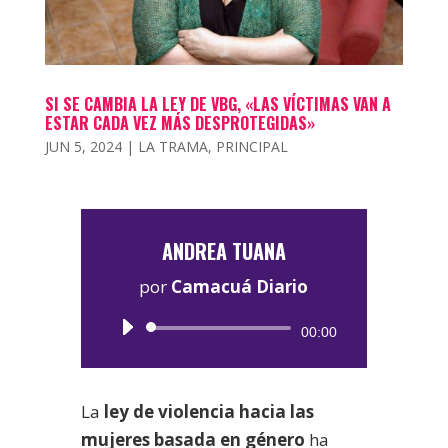
SI SE CAMBIA LA LEY DE VBG, «LAS VÍCTIMAS VAN A
ESTAR CADA VEZ MÁS DESPROTEGIDAS»
JUN 5, 2024
|
LA TRAMA
,
PRINCIPAL
ANDREA TUANA
por
Camacuá Diario
Reproductor
00:00
de
audio
La
ley de violencia hacia las
mujeres basada en género
ha