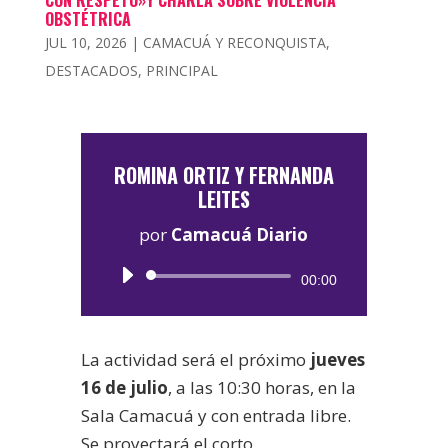
OBSTÉTRICA
JUL 10, 2026
|
CAMACUÁ Y RECONQUISTA
,
DESTACADOS
,
PRINCIPAL
ROMINA ORTIZ Y FERNANDA
LEITES
por
Camacuá Diario
Reproductor
00:00
de
audio
La actividad será el próximo
jueves
16 de julio
, a las 10:30 horas, en la
Sala Camacuá y con entrada libre.
Se proyectará el corto