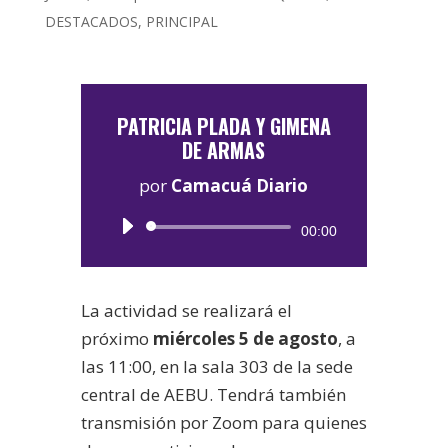
DESTACADOS
,
PRINCIPAL
PATRICIA PLADA Y GIMENA
DE ARMAS
por
Camacuá Diario
Reproductor
00:00
de
audio
La actividad se realizará el
próximo
miércoles 5 de agosto
, a
las 11:00, en la sala 303 de la sede
central de AEBU. Tendrá también
transmisión por Zoom para quienes