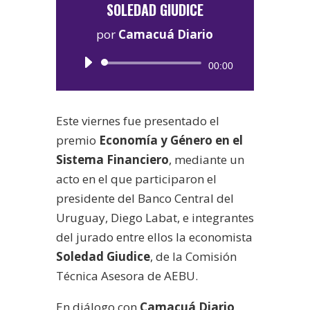
SOLEDAD GIUDICE
por
Camacuá Diario
Reproductor
00:00
de
audio
Este viernes fue presentado el
premio
Economía y Género en el
Sistema Financiero
, mediante un
acto en el que participaron el
presidente del Banco Central del
Uruguay, Diego Labat, e integrantes
del jurado entre ellos la economista
Soledad Giudice
, de la Comisión
Técnica Asesora de AEBU.
En diálogo con
Camacuá Diario
,