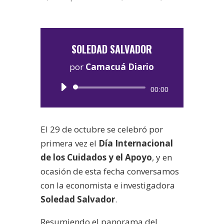
SOLEDAD SALVADOR
por
Camacuá Diario
Reproductor
00:00
de
audio
El 29 de octubre se celebró por
primera vez el
Día Internacional
de los Cuidados y el Apoyo
, y en
ocasión de esta fecha conversamos
con la economista e investigadora
Soledad Salvador
.
Resumiendo el panorama del