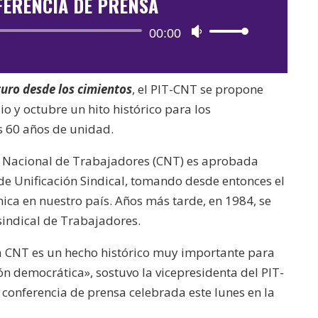
FERENCIA DE PRENSA
Reproductor
00:00
Utiliza
de
las
audio
teclas
turo desde los cimientos
, el PIT-CNT se propone
de
lio y octubre un hito histórico para los
flecha
s 60 años de unidad.
arriba/abajo
para
n Nacional de Trabajadores (CNT) es aprobada
aumentar
de Unificación Sindical, tomando desde entonces el
o
única en nuestro país. Años más tarde, en 1984, se
disminuir
rsindical de Trabajadores.
el
a CNT es un hecho histórico muy importante para
volumen.
n democrática», sostuvo la vicepresidenta del PIT-
a conferencia de prensa celebrada este lunes en la