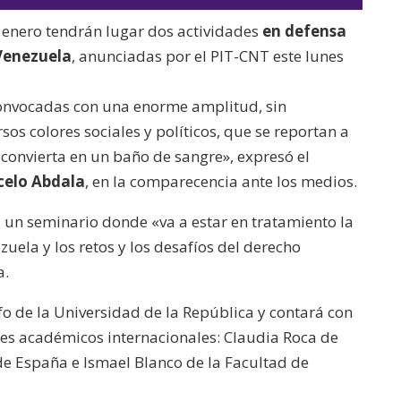
audio
teclas
de enero tendrán lugar dos actividades
en defensa
de
 Venezuela
, anunciadas por el PIT-CNT este lunes
flecha
arriba/abajo
convocadas con una enorme amplitud, sin
para
sos colores sociales y políticos, que se reportan a
aumentar
 convierta en un baño de sangre», expresó el
o
elo Abdala
, en la comparecencia ante los medios.
disminuir
el
á un seminario donde «va a estar en tratamiento la
volumen.
zuela y los retos y los desafíos del derecho
a.
nfo de la Universidad de la República y contará con
tes académicos internacionales: Claudia Roca de
de España e Ismael Blanco de la Facultad de