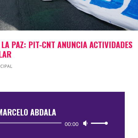
LA PAZ: PIT-CNT ANUNCIA ACTIVIDADES
ELAR
NCIPAL
MARCELO ABDALA
Reproductor
00:00
Utiliza
de
las