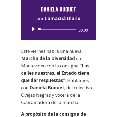
DANIELA BUQUET
por
Camacuá Diario
Reproductor
00:00
de
audio
Este viernes habrá una nueva
Marcha de la Diversidad
en
Montevideo con la consigna
“Las
calles nuestras, el Estado tiene
que dar respuestas”
. Hablamos
con
Daniela Buquet
, del colectivo
Ovejas Negras y vocera de la
Coordinadora de la marcha.
A propósito de la consigna de