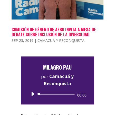
COMISIÓN DE GÉNERO DE AEBU INVITA A MESA DE
DEBATE SOBRE INCLUSIÓN DE LA DIVERSIDAD
SEP 23, 2019
|
CAMACUÁ Y RECONQUISTA
MILAGRO PAU
por
Camacuá y
Reconquista
Reproductor
00:00
de
audio