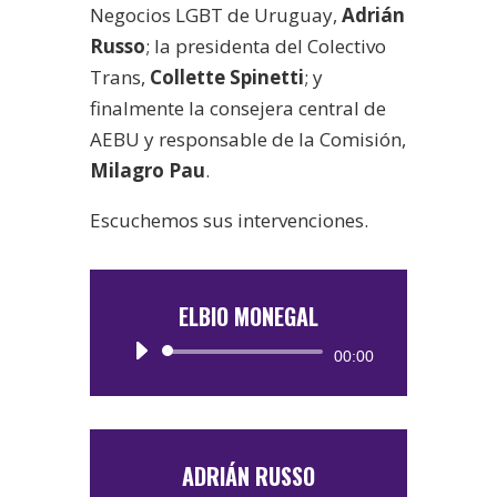
Negocios LGBT de Uruguay,
Adrián
Russo
; la presidenta del Colectivo
Trans,
Collette Spinetti
; y
finalmente la consejera central de
AEBU y responsable de la Comisión,
Milagro Pau
.
Escuchemos sus intervenciones.
ELBIO MONEGAL
Reproductor
00:00
de
audio
ADRIÁN RUSSO