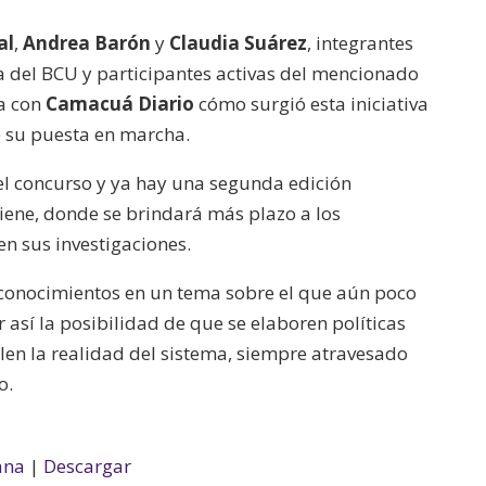
al
,
Andrea Barón
y
Claudia Suárez
, integrantes
a del BCU y participantes activas del mencionado
ta con
Camacuá Diario
cómo surgió esta iniciativa
e su puesta en marcha.
del concurso y ya hay una segunda edición
iene, donde se brindará más plazo a los
en sus investigaciones.
r conocimientos en un tema sobre el que aún poco
r así la posibilidad de que se elaboren políticas
len la realidad del sistema, siempre atravesado
o.
ana
|
Descargar