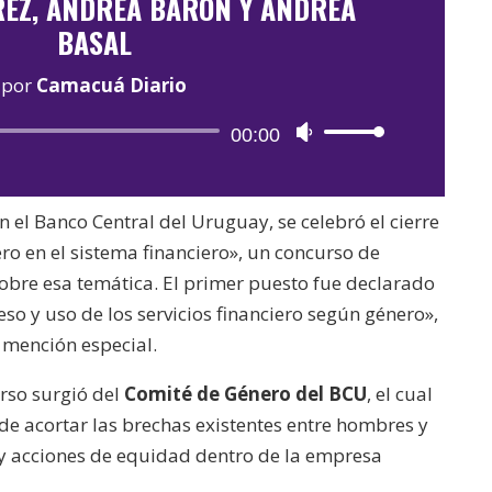
REZ, ANDREA BARÓN Y ANDREA
BASAL
por
Camacuá Diario
Reproductor
00:00
Utiliza
de
las
audio
teclas
 el Banco Central del Uruguay, se celebró el cierre
de
o en el sistema financiero», un concurso de
flecha
obre esa temática. El primer puesto fue declarado
arriba/abajo
eso y uso de los servicios financiero según género»,
para
 mención especial.
aumentar
o
urso surgió del
Comité de Género del BCU
, el cual
disminuir
 de acortar las brechas existentes entre hombres y
el
 y acciones de equidad dentro de la empresa
volumen.