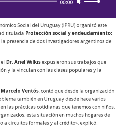
Reproductor
00:00
Utiliza
de
las
audio
teclas
onómico Social del Uruguay (IPRU) organizó este
de
ad titulada
Protección social y endeudamiento:
flecha
n la presencia de dos investigadores argentinos de
arriba/abajo
.
para
aumentar
 el
Dr. Ariel Wilkis
expusieron sus trabajos que
o
ón y la vinculan con las clases populares y la
disminuir
el
,
Marcelo Ventós
, contó que desde la organización
volumen.
problema también en Uruguay desde hace varios
en las prácticas cotidianas que tenemos con niños,
ganizados, esta situación en muchos hogares de
a circuitos formales y al crédito», explicó.