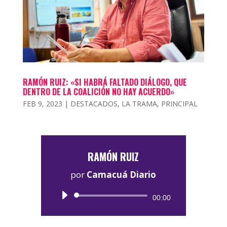
RAMÓN RUIZ: «SI HABRÁ FALTADO DIÁLOGO, QUE
DENTRO DE LA COALICIÓN NO HAY ACUERDO»
FEB 9, 2023
|
DESTACADOS
,
LA TRAMA
,
PRINCIPAL
RAMÓN RUIZ
por
Camacuá Diario
Reproductor
00:00
de
audio