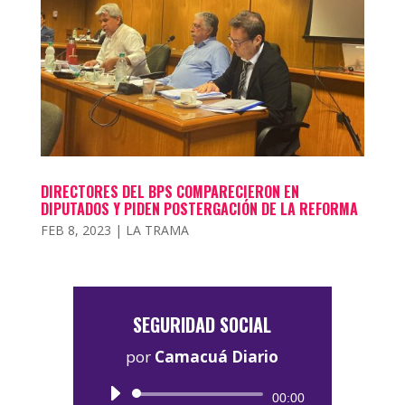
DIRECTORES DEL BPS COMPARECIERON EN
DIPUTADOS Y PIDEN POSTERGACIÓN DE LA REFORMA
FEB 8, 2023
|
LA TRAMA
SEGURIDAD SOCIAL
por
Camacuá Diario
Reproductor
00:00